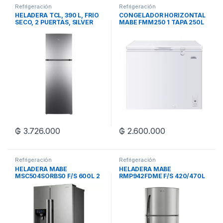
Refrigeración
Refrigeración
HELADERA TCL, 390 L, FRÍO
CONGELADOR HORIZONTAL
SECO, 2 PUERTAS, SILVER
MABE FMM250 1 TAPA 250L
BLANCO.
₲
3.726.000
₲
2.600.000
Refrigeración
Refrigeración
HELADERA MABE
HELADERA MABE
MSC504SORBS0 F/S 600L 2
RMP942FDME F/S 420/470L
PUERTAS INOX
2 PUERTAS PLATA.