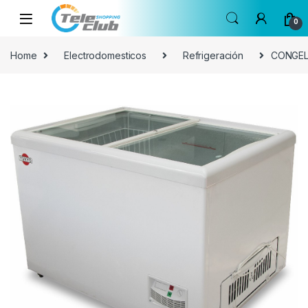
Skip to navigation
Skip to content
0
Home
Electrodomesticos
Refrigeración
CONGEL