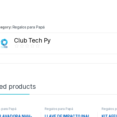
egory:
Regalos para Papá
Club Tech Py
ted products
 para Papá
Regalos para Papá
Regalos p
OLAVADORA NHH-
LLAVE DE IMPACTO INAL.
KIT AFE