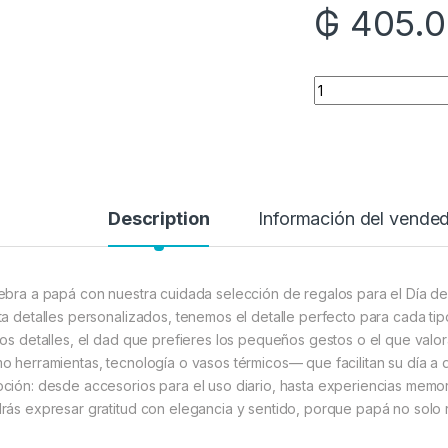
₲
405.0
Quantity
Description
Información del vende
ebra a papá con nuestra cuidada selección de regalos para el Día de
ta detalles personalizados, tenemos el detalle perfecto para cada tipo
los detalles, el dad que prefieres los pequeños gestos o el que val
o herramientas, tecnología o vasos térmicos— que facilitan su día a 
ción: desde accesorios para el uso diario, hasta experiencias memora
rás expresar gratitud con elegancia y sentido, porque papá no solo 