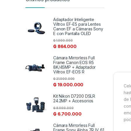
Adaptador Inteligente
Viltrox EF-E5 para Lentes
Canon EF a Cámaras Sony
E con Pantalla OLED
₲
1.000.000
₲
864.000
Cámara Mirrorless Full
Frame Canon EOS R5
8K/45MP + Adaptador
Viltrox EF-EOS R
₲
21.000.000
₲
19.000.000
Cel
has
Kit Nikon D7200 DSLR
de 
24.2MP + Accesorios
com
₲
8.000.000
emo
₲
6.700.000
pod
Cámara Mirrorless Full
Frame Sony Alpha 7R IV 61