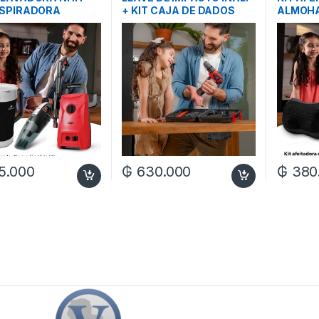
ASPIRADORA
+ KIT CAJA DE DADOS
ALMOH
O+SET JARRA 1.9L
MASAJE
330
AURICU
5.000
₲
630.000
₲
380