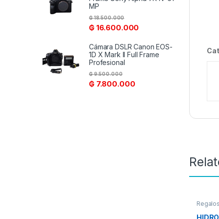
MP
₲
18.500.000
₲
16.600.000
Cámara DSLR Canon EOS-
Cat
1D X Mark II Full Frame
Profesional
₲
9.500.000
₲
7.800.000
Rela
Regalos
HIDR