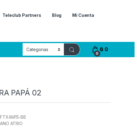
Teleclub Partners
Blog
Mi Cuenta
₲
0
0
RA PAPÁ 02
FTXAM15-BB
MANO ATRIO