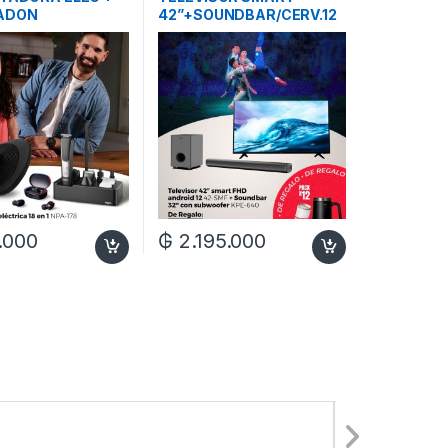
ADON
42”+SOUNDBAR/CERV.12
ADOR +
+ JARRA CERVECERA
LAR KAB-624
.000
₲
2.195.000