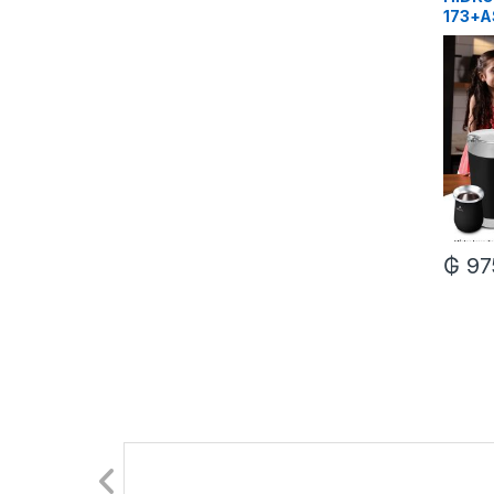
173+
P/AUT
MATE 
₲
97