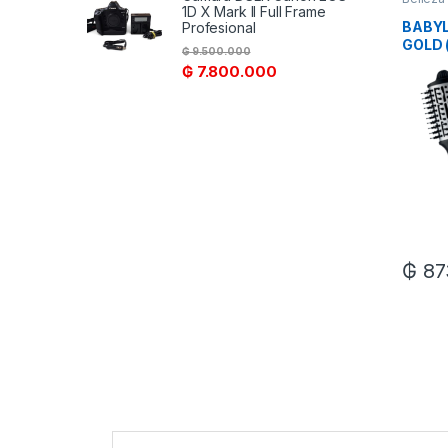
1D X Mark II Full Frame
BABYL
Profesional
GOLD 
₲
9.500.000
BRUSH
₲
7.800.000
₲
87