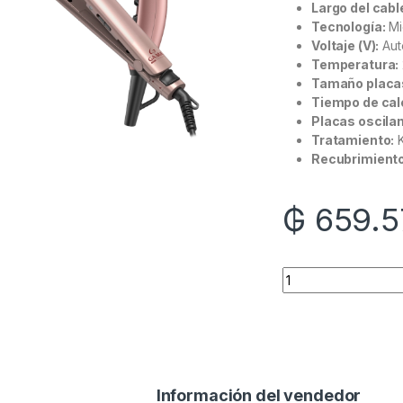
Largo del cabl
Tecnología:
Mic
Voltaje (V):
Aut
Temperatura:
Tamaño placas
Tiempo de cal
Placas oscila
Tratamiento:
K
Recubrimiento
₲
659.5
Quantity
Información del vendedor