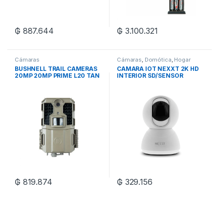
₲
887.644
₲
3.100.321
Cámaras
Cámaras
,
Domótica
,
Hogar
BUSHNELL TRAIL CAMERAS
CAMARA IOT NEXXT 2K HD
20MP 20MP PRIME L20 TAN
INTERIOR SD/SENSOR
LOW GLOW BOX
MOVIMIENTO/GIRA/RED
AHIMPFI4U2
₲
819.874
₲
329.156