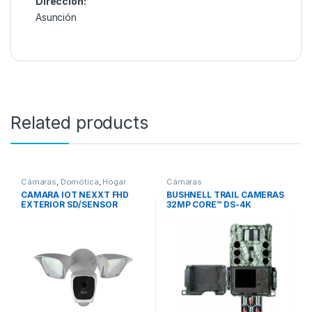
Dirección:
Asunción
Related products
Cámaras
,
Domótica
,
Hogar
Cámaras
CAMARA IOT NEXXT FHD
BUSHNELL TRAIL CAMERAS
EXTERIOR SD/SENSOR
32MP CORE™ DS-4K
MOVIMIENTO/REFLECTOR
TREEBARK CAMO NO GLOW
NHC-F610
TRAIL CAMERA