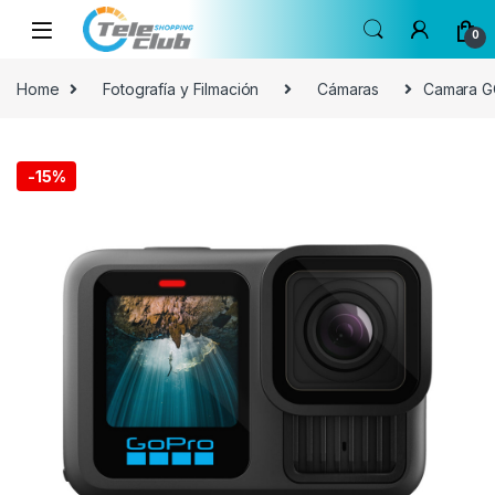
Skip to navigation
Skip to content
0
Home
Fotografía y Filmación
Cámaras
Camara G
-
15%