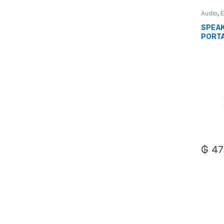
Audio
,
E
SPEAK
PORT
₲
47