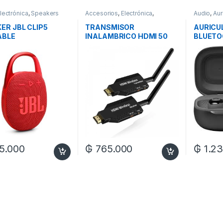
lectrónica
,
Speakers
Accesorios
,
Electrónica
,
Audio
,
Aur
Televisores y Hometheaters
,
Video
ER JBL CLIP5
TRANSMISOR
AURICU
ABLE
INALAMBRICO HDMI 50
BLUETO
MTS 5.8G
TWS
5.000
₲
765.000
₲
1.23