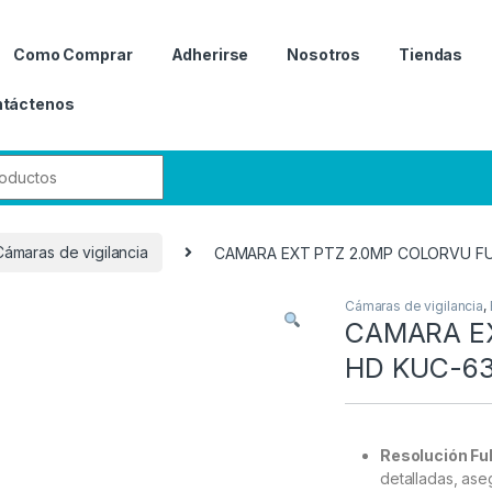
Como Comprar
Adherirse
Nosotros
Tiendas
táctenos
r:
Cámaras de vigilancia
CAMARA EXT PTZ 2.0MP COLORVU FU
Cámaras de vigilancia
,
CAMARA EX
HD KUC-6
Resolución Fu
detalladas, ase