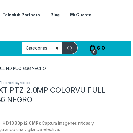
Teleclub Partners
Blog
Mi Cuenta
₲
0
0
LL HD KUC-636 NEGRO
Electrónica
,
Video
T PTZ 2.0MP COLORVU FULL
36 NEGRO
ll HD 1080p (2.0MP)
: Captura imágenes nítidas y
gurando una vigilancia efectiva.