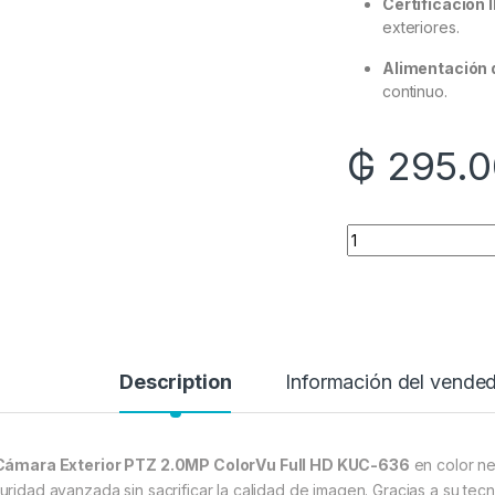
Certificación 
exteriores.
Alimentación 
continuo.
₲
295.0
Quantity
Description
Información del vende
Cámara Exterior PTZ 2.0MP ColorVu Full HD KUC-636
en color ne
uridad avanzada sin sacrificar la calidad de imagen. Gracias a su tec