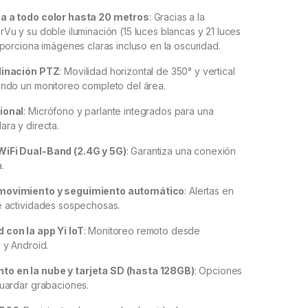
a a todo color hasta 20 metros
: Gracias a la
rVu y su doble iluminación (15 luces blancas y 21 luces
roporciona imágenes claras incluso en la oscuridad.
linación PTZ
: Movilidad horizontal de 350° y vertical
endo un monitoreo completo del área.
ional
: Micrófono y parlante integrados para una
ara y directa.
WiFi Dual-Band (2.4G y 5G)
: Garantiza una conexión
.
movimiento y seguimiento automático
: Alertas en
e actividades sospechosas.
 con la app Yi loT
: Monitoreo remoto desde
S y Android.
o en la nube y tarjeta SD (hasta 128GB)
: Opciones
guardar grabaciones.