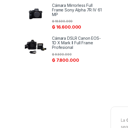
Cámara Mirrorless Full
Frame Sony Alpha 7R IV 61
MP
₲
18.500.000
₲
16.600.000
Cámara DSLR Canon EOS-
1D X Mark II Full Frame
Profesional
₲
9.500.000
₲
7.800.000
La
seg