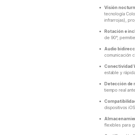
Visión nocturn
tecnología Colo
infrarrojas), p
Rotación e inc
de 90°, permiti
Audio bidirecc
comunicación cl
Conectividad 
estable y rápida
Detección de 
tiempo real ant
Compatibilidad
dispositivos iO
Almacenamient
flexibles para 