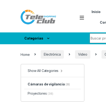
Skip to navigation
Skip to content
Inicio
Con
Search fo
Categorias
Home
Electrónica
Video
Show All Categories
Cámaras de vigilancia
(9)
Proyectores
(38)