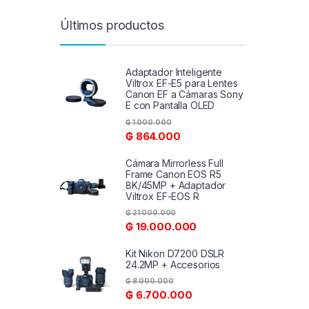
Últimos productos
Adaptador Inteligente
Viltrox EF-E5 para Lentes
Canon EF a Cámaras Sony
E con Pantalla OLED
₲
1.000.000
₲
864.000
Cámara Mirrorless Full
Frame Canon EOS R5
8K/45MP + Adaptador
Viltrox EF-EOS R
₲
21.000.000
₲
19.000.000
Kit Nikon D7200 DSLR
24.2MP + Accesorios
₲
8.000.000
₲
6.700.000