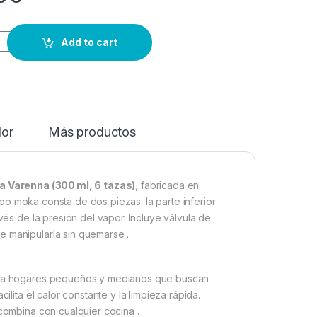
Add to cart
dor
Más productos
na Varenna (300 ml, 6 tazas)
, fabricada en
po moka consta de dos piezas: la parte inferior
avés de la presión del vapor
.
Incluye válvula de
e manipularla sin quemarse
.
 para hogares pequeños y medianos que buscan
ilita el calor constante y la limpieza rápida.
 combina con cualquier cocina
.