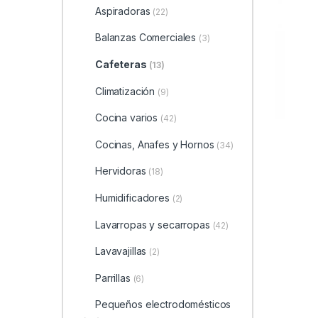
Aspiradoras
(22)
Balanzas Comerciales
(3)
Cafeteras
(13)
Climatización
(9)
Cocina varios
(42)
Cocinas, Anafes y Hornos
(34)
Hervidoras
(18)
Humidificadores
(2)
Lavarropas y secarropas
(42)
Lavavajillas
(2)
Parrillas
(6)
Pequeños electrodomésticos