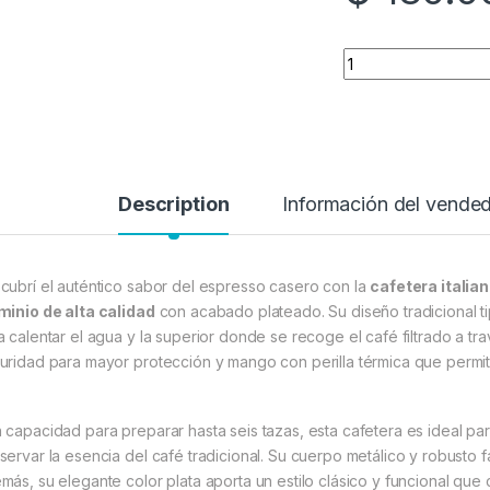
Quantity
Description
Información del vende
cubrí el auténtico sabor del espresso casero con la
cafetera italia
minio de alta calidad
con acabado plateado. Su diseño tradicional ti
a calentar el agua y la superior donde se recoge el café filtrado a tr
uridad para mayor protección y mango con perilla térmica que permit
 capacidad para preparar hasta seis tazas, esta cafetera es ideal
ervar la esencia del café tradicional. Su cuerpo metálico y robusto fac
más, su elegante color plata aporta un estilo clásico y funcional que