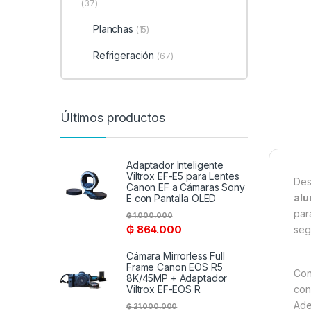
(37)
Planchas
(15)
Refrigeración
(67)
Últimos productos
Adaptador Inteligente
Viltrox EF-E5 para Lentes
Des
Canon EF a Cámaras Sony
alu
E con Pantalla OLED
par
₲
1.000.000
₲
864.000
seg
Cámara Mirrorless Full
Frame Canon EOS R5
Con
8K/45MP + Adaptador
cons
Viltrox EF-EOS R
Ade
₲
21.000.000