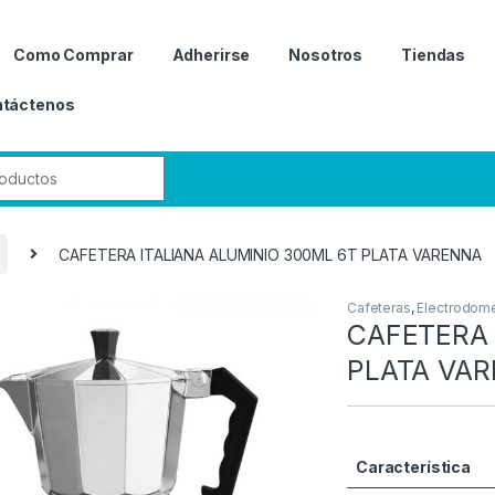
Como Comprar
Adherirse
Nosotros
Tiendas
táctenos
r:
CAFETERA ITALIANA ALUMINIO 300ML 6T PLATA VARENNA
Cafeteras
,
Electrodom
CAFETERA 
PLATA VA
Característica