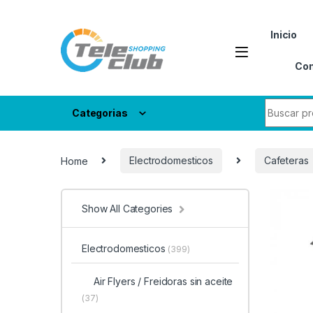
Skip to navigation
Skip to content
Inicio
Con
Search fo
Categorias
Home
Electrodomesticos
Cafeteras
Show All Categories
Electrodomesticos
(399)
Air Flyers / Freidoras sin aceite
(37)