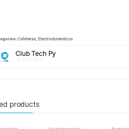
egories:
Cafeteras
,
Electrodomesticos
Club Tech Py
ted products
domesticos
Electrodomesticos
Electrodo