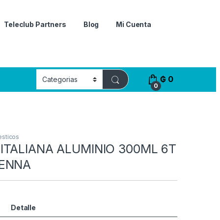
Teleclub Partners
Blog
Mi Cuenta
₲
0
0
esticos
ITALIANA ALUMINIO 300ML 6T
RENNA
Detalle