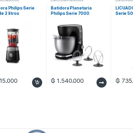
ora Philips Serie
Batidora Planetaria
LICUAD
e 2 litros
Philips Serie 7000
Serie 50
HR7922/90
15.000
₲
1.540.000
₲
735