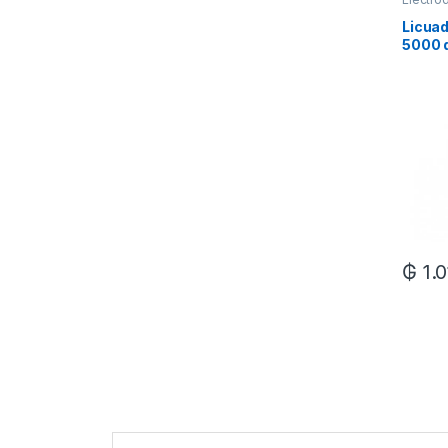
Licuad
5000 d
₲
1.0