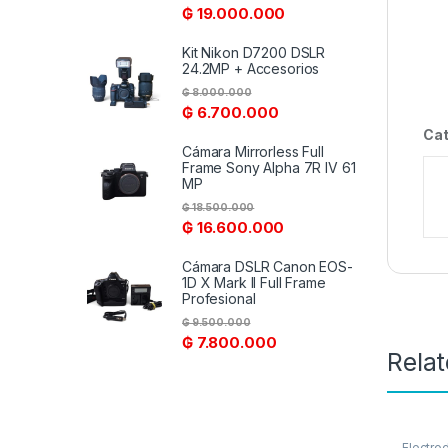
₲
19.000.000
Kit Nikon D7200 DSLR
24.2MP + Accesorios
₲
8.000.000
₲
6.700.000
Cat
Cámara Mirrorless Full
Frame Sony Alpha 7R IV 61
MP
₲
18.500.000
₲
16.600.000
Cámara DSLR Canon EOS-
1D X Mark II Full Frame
Profesional
₲
9.500.000
₲
7.800.000
Rela
Electro