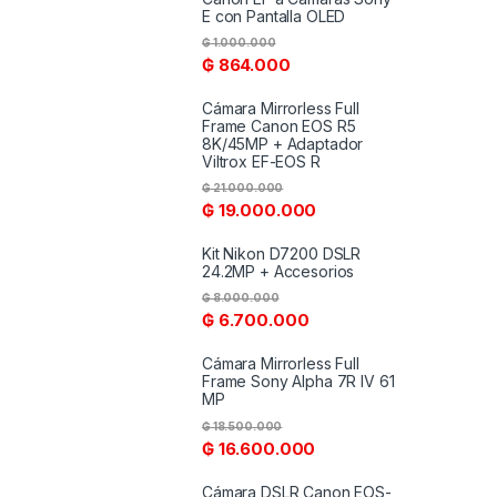
E con Pantalla OLED
₲
1.000.000
₲
864.000
Cámara Mirrorless Full
Frame Canon EOS R5
8K/45MP + Adaptador
Viltrox EF-EOS R
₲
21.000.000
₲
19.000.000
Kit Nikon D7200 DSLR
24.2MP + Accesorios
₲
8.000.000
₲
6.700.000
Cámara Mirrorless Full
Frame Sony Alpha 7R IV 61
MP
₲
18.500.000
₲
16.600.000
Cámara DSLR Canon EOS-