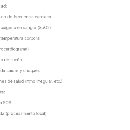
lud:
ico de frecuencia cardíaca
 oxígeno en sangre (SpO2)
temperatura corporal
trocardiograma)
to de sueño
 de caídas y choques
nes de salud (ritmo irregular, etc.)
es:
ia SOS
rada (procesamiento local)