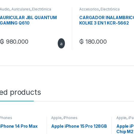
Audio
,
Auriculares
,
Electrónica
Accesorios
,
Electrónica
AURICULAR JBL QUANTUM
CARGADOR INALAMBRIC
GAMING Q610
KOLKE 3 EN 1 KCR-5662
₲
980.000
₲
180.000
ted products
iPhones
Apple
,
iPhones
Apple
,
iP
iPhone 14 Pro Max
Apple iPhone 15 Pro 128GB
Apple iP
Chip M2