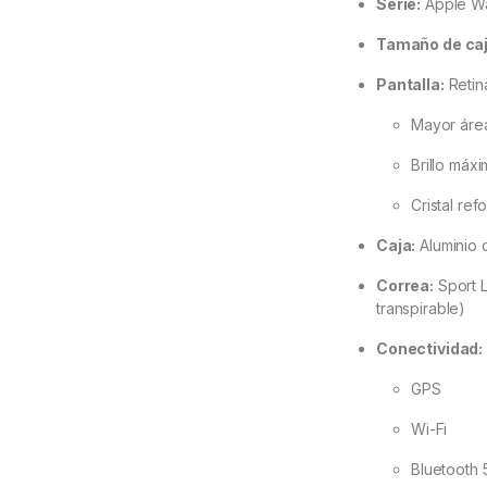
Serie:
Apple Wa
Tamaño de caj
Pantalla:
Retin
Mayor área
Brillo máx
Cristal ref
Caja:
Aluminio c
Correa:
Sport L
transpirable)
Conectividad:
GPS
Wi-Fi
Bluetooth 