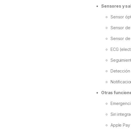
Sensores y sa
Sensor ópt
Sensor de
Sensor de 
ECG (elec
Seguimien
Detección
Notificacio
Otras funcion
Emergenc
Siri integ
Apple Pay