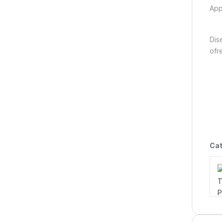
App
Dis
ofr
Cat