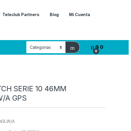
Teleclub Partners
Blog
Mi Cuenta
₲
0
0
CH SERIE 10 46MM
/A GPS
3LW/A