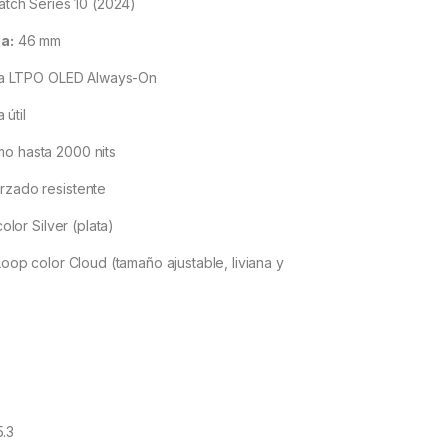
tch Series 10 (2024)
a:
46 mm
a LTPO OLED Always-On
 útil
imo hasta 2000 nits
orzado resistente
olor Silver (plata)
oop color Cloud (tamaño ajustable, liviana y
5.3