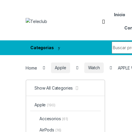
Skip to navigation
Skip to content
Inicio
Con
Search fo
Categorias
Home
Apple
Watch
APPLE
Show All Categories
Apple
(190)
Accesorios
(61)
AirPods
(16)