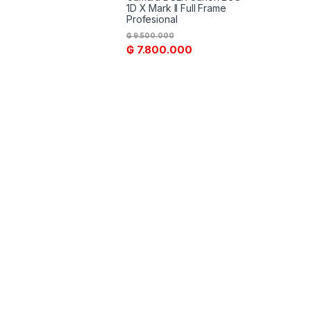
1D X Mark II Full Frame
Profesional
₲
9.500.000
₲
7.800.000