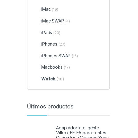
iMac
(19)
iMac SWAP
(4)
iPads
(20)
iPhones
(27)
iPhones SWAP
(15)
Macbooks
(17)
Watch
(10)
Últimos productos
Adaptador Inteligente
Viltrox EF-E5 para Lentes
Canon EF a Cámaras Sony