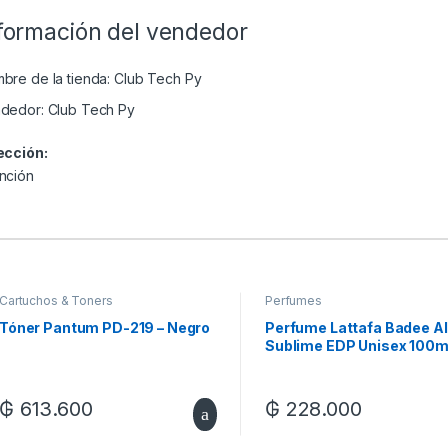
formación del vendedor
bre de la tienda:
Club Tech Py
dedor:
Club Tech Py
ección:
nción
Cartuchos & Toners
Perfumes
Tóner Pantum PD-219 – Negro
Perfume Lattafa Badee A
Sublime EDP Unisex 100
₲
613.600
₲
228.000