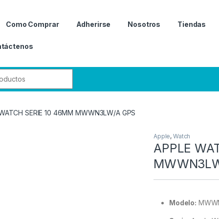
Como Comprar
Adherirse
Nosotros
Tiendas
táctenos
r:
 WATCH SERIE 10 46MM MWWN3LW/A GPS
Apple
,
Watch
APPLE WAT
MWWN3LW
Modelo:
MWWN