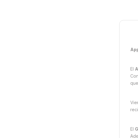
App
El
A
Con
que
Vie
rec
El
G
Ade