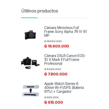
Últimos productos
Cámara Mirrorless Full
Frame Sony Alpha 7R IV 61
MP
₲
18.500.000
₲
16.600.000
Cámara DSLR Canon EOS-
1D X Mark II Full Frame
Profesional
₲
9.500.000
₲
7.800.000
Apple Watch Series 6
40mm Wi-Fi/GPS (Batería
91%) + Cargador
₲
900.000
₲
615.000