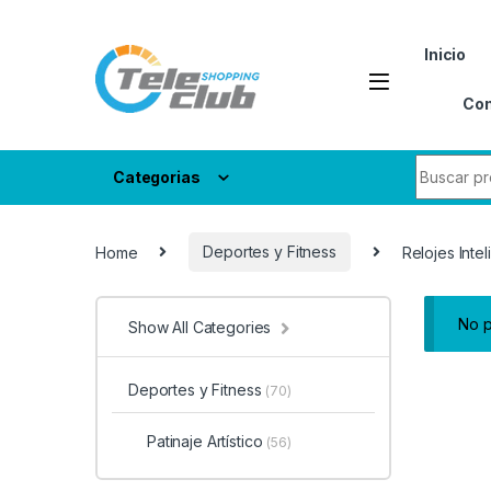
Skip to navigation
Skip to content
Inicio
Con
Search fo
Categorias
Home
Deportes y Fitness
Relojes Inte
No p
Show All Categories
Deportes y Fitness
(70)
Patinaje Artístico
(56)