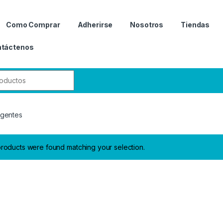
Como Comprar
Adherirse
Nosotros
Tiendas
táctenos
r:
ligentes
roducts were found matching your selection.