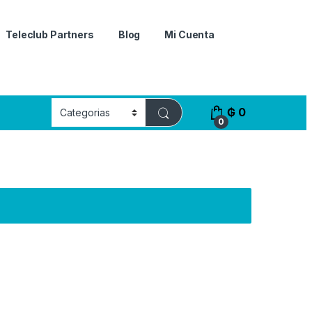
Teleclub Partners
Blog
Mi Cuenta
₲
0
0