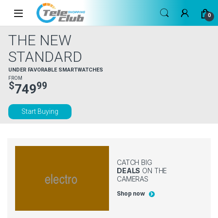
Skip to navigation
Skip to content
0
THE NEW
STANDARD
UNDER FAVORABLE SMARTWATCHES
FROM
$
99
749
Start Buying
CATCH BIG
DEALS
ON THE
CAMERAS
Shop now