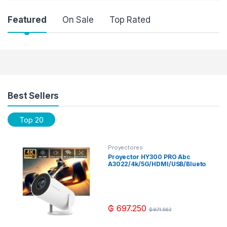
Featured
On Sale
Top Rated
Products Grid
Best Sellers
Top 20
Proyectores
Proyector HY300 PRO Abc
A3022/4k/5G/HDMI/USB/Blueto
oth/Google Play/100-260V-
Blanco
₲
697.250
₲
871.563