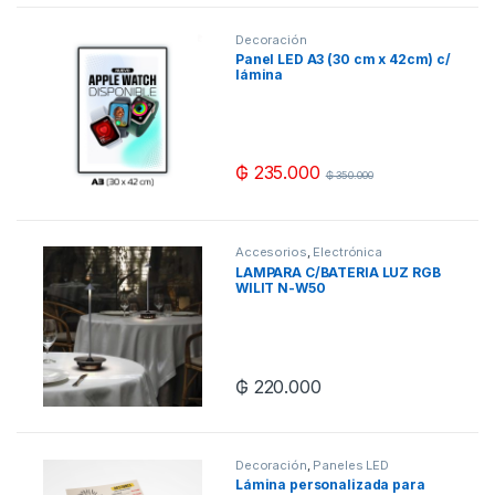
Decoración
Panel LED A3 (30 cm x 42cm) c/
lámina
₲
235.000
₲
350.000
Accesorios
,
Electrónica
LAMPARA C/BATERIA LUZ RGB
WILIT N-W50
₲
220.000
Decoración
,
Paneles LED
Lámina personalizada para