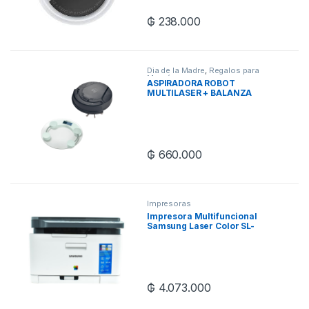
₲
238.000
Dia de la Madre
,
Regalos para
Mamá
ASPIRADORA ROBOT
MULTILASER + BALANZA
DIGITAL MULTILASER
₲
660.000
Impresoras
Impresora Multifuncional
Samsung Laser Color SL-
C563W USB/WI-FI/220V –
Blanco
₲
4.073.000