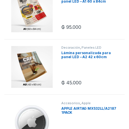
panel LED – A1 60 x 84cm
₲
95.000
Decoración
,
Paneles LED
Lámina personalizada para
panel LED – A2 42 x 60cm
₲
45.000
Accesorios
,
Apple
APPLE AIRTAG MX532LL/A2187
1PACK