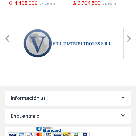
₲
4.495.000
₲
3.704.500
₲
5.706.000
₲
4.195.000
Información util
Encuentralo