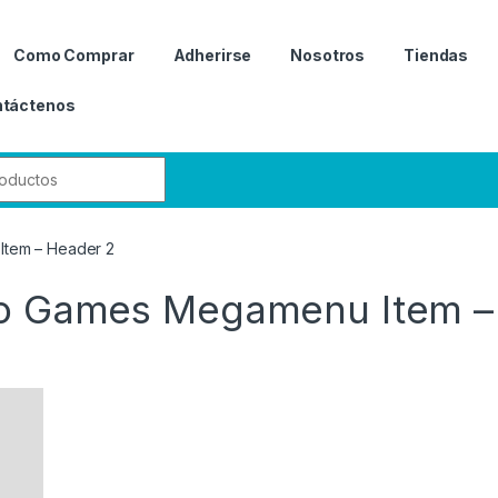
Como Comprar
Adherirse
Nosotros
Tiendas
táctenos
r:
Item – Header 2
eo Games Megamenu Item –