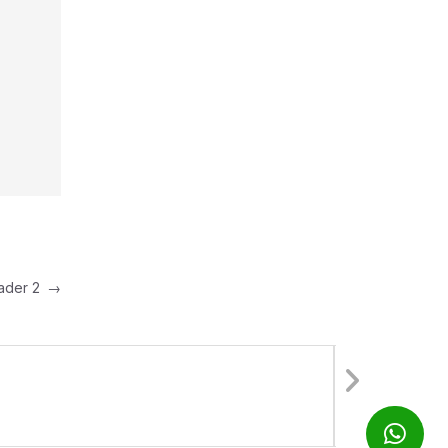
eader 2
→