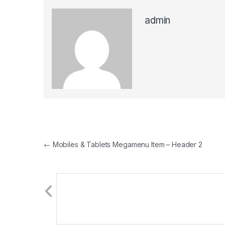
admin
Navegación de entradas
←
Mobiles & Tablets Megamenu Item – Header 2