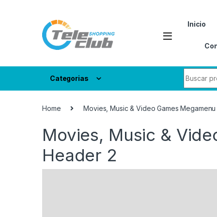
Skip to navigation
Skip to content
Inicio
Con
Search fo
Categorias
Home
Movies, Music & Video Games Megamenu 
Movies, Music & Vid
Header 2