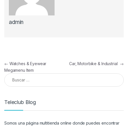
admin
Navegación de entradas
←
Watches & Eyewear
Car, Motorbike & Industrial
→
Megamenu Item
Buscar:
Teleclub Blog
Somos una página multitienda online donde puedes encontrar