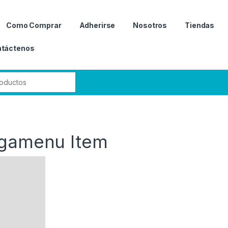
Como Comprar
Adherirse
Nosotros
Tiendas
táctenos
r:
egamenu Item