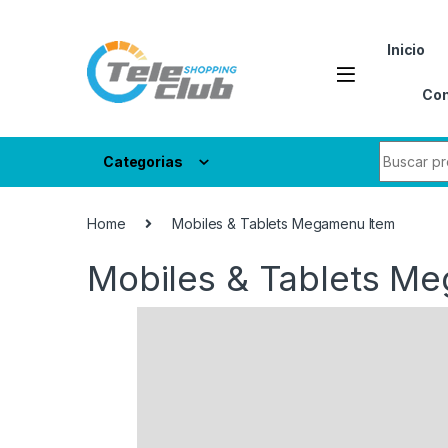
Skip to navigation
Skip to content
Inicio
Con
Search fo
Categorias
Home
Mobiles & Tablets Megamenu Item
Mobiles & Tablets M