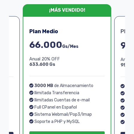
¡MÁS VENDIDO!
Plan Medio
Plan
66.000
99
Gs/Mes
Anual 20% OFF
Anual
633.600 Gs
950.4
3000 MB
de Almacenamiento
o
40
Ilimitada Transferencia
Ilim
Ilimitadas Cuentas de e-mail
Ilim
Full CPanel en Español
Full
Sistema Webmail/Pop3/Imap
p
Sis
Soporte a PHP y MySQL
Sopo